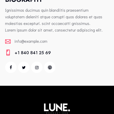
Ignissimos ducimus quin blandiitis praesentium
voluptatem deleniti atque corrupti quos dolores et quas
molestias excepturi. scint occaecatti gnissimus.
Lorem ipsum dolor sit amet, consectetur adipiscing elit.
info@example.com
E-
+1 840 841 25 69
m
Ph
ail:
on
e: